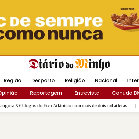
Revista Minha
Gráfica DM
Livraria DM
Arquidio
Região
Desporto
Religião
Nacional
Inte
Opinião
Reportagem
Entrevista
Canudo D
ogos do Eixo Atlântico com mais de dois mil atletas
|
Flor De
D.