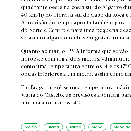
quadrante oeste na costa sul do Algarve dur
40 km/h) no litoral a sul do Cabo da Roca e n
A previsão do tempo aponta também para ne
do Norte e Centro e para uma pequena desc
sotavento algarvio onde se registará uma su
Quanto ao mar, o IPMA informa que se vão r
noroeste com um a dois metros, «diminuind
como uma temperatura entre os 14 e os 17º Ce
ondas inferiores a um metro, assim como uma
Em Braga, prevê-se uma temperatura máxima
Viana do Castelo, as previsões apontam pa
mínima a rondar os 14ºC.
região
Braga
Minho
viana
Viana do