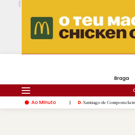
PUB.
DMtv
Hoje
14ºC
31ºC
Braga
Ao Minuto
ção do mundo da moda
|
Santiago de Compostela inaugura XVI J
D.