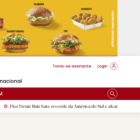
cese Braga
Torne-se assinante
Login
rnacional
M
niz Ruiz bate recorde da América do Sul e alcança segunda melhor m