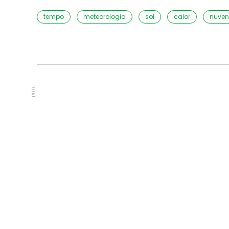
tempo
meteorologia
sol
calor
nuven
PUB.