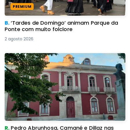
PREMIUM
B.
‘Tardes de Domingo’ animam Parque da
Ponte com muito folclore
2 agosto 2026
R.
Pedro Abrunhosa, Camané e Dillaz nas