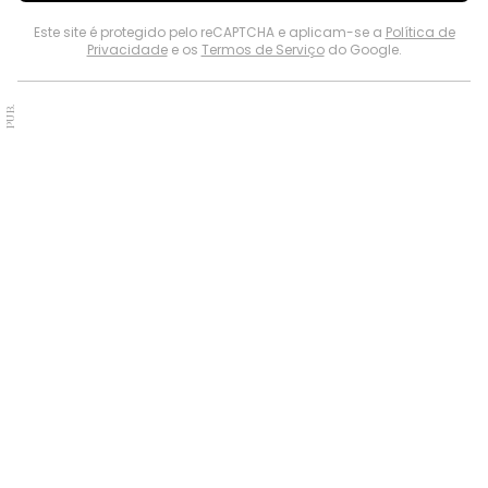
Este site é protegido pelo reCAPTCHA e aplicam-se a
Política de
Privacidade
e os
Termos de Serviço
do Google.
PUB.