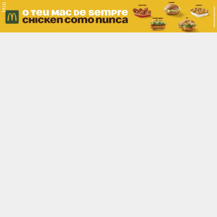
PUB.
Braga
Região
Desporto
Religião
Nacional
Internacional