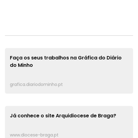
Faça os seus trabalhos na
Gráfica do Diário
do Minho
grafica.diariodominho.pt
Já conhece o site
Arquidiocese de Braga?
www.diocese-braga.pt