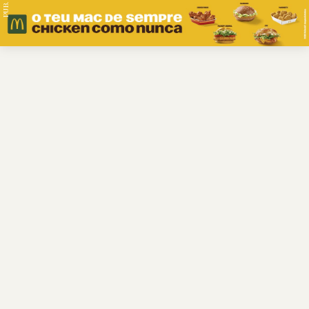
PUB.
Braga
Região
Desporto
Religião
Nacional
Internacional