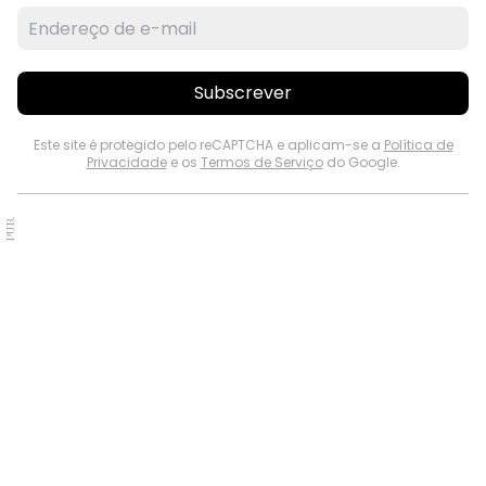
Subscrever
Este site é protegido pelo reCAPTCHA e aplicam-se a
Política de
Privacidade
e os
Termos de Serviço
do Google.
PUB.