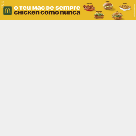
PUB.
Braga
Região
Desporto
Religião
Nacional
Internacional