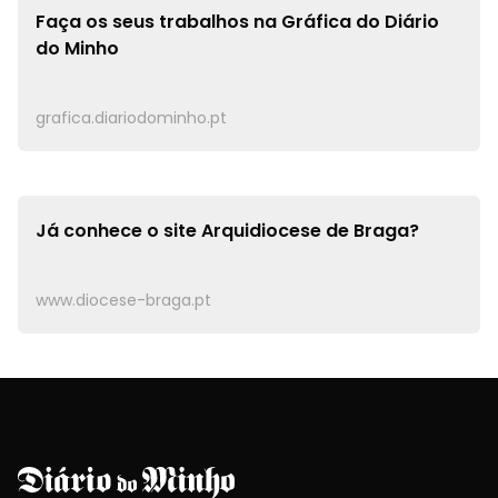
Faça os seus trabalhos na
Gráfica do Diário
do Minho
grafica.diariodominho.pt
Já conhece o site
Arquidiocese de Braga?
www.diocese-braga.pt