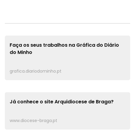
Faça os seus trabalhos na
Gráfica do Diário
do Minho
grafica.diariodominho.pt
Já conhece o site
Arquidiocese de Braga?
www.diocese-braga.pt