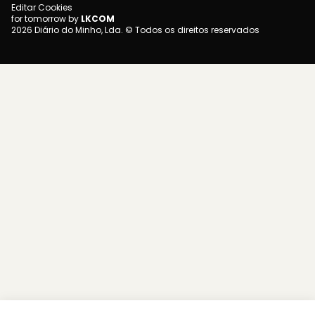
Editar Cookies
for tomorrow by
LKCOM
2026 Diário do Minho, Lda. © Todos os direitos reservados