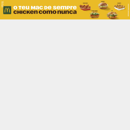
PUB.
Braga
Região
Desporto
Religião
Nacional
Internacional