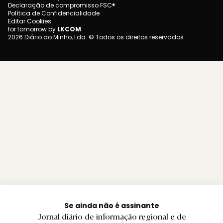
Declaração de compromisso FSC®
Política de Confidencialidade
Editar Cookies
for tomorrow by
LKCOM
2026 Diário do Minho, Lda. © Todos os direitos reservados
Se ainda não é assinante
Jornal diário de informação regional e de