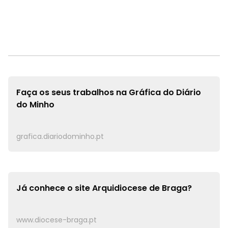
Faça os seus trabalhos na
Gráfica do Diário
do Minho
grafica.diariodominho.pt
Já conhece o site
Arquidiocese de Braga?
www.diocese-braga.pt