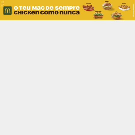
PUB.
Braga
Região
Desporto
Religião
Nacional
Internacional