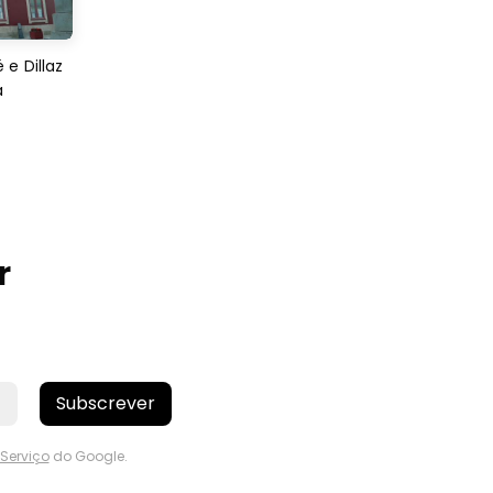
e Dillaz
a
r
Subscrever
Serviço
do Google.