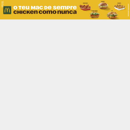
PUB.
Braga
Região
Desporto
Religião
Nacional
Internacional