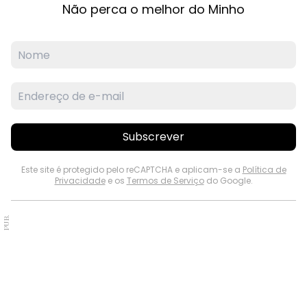
Não perca o melhor do Minho
Subscrever
Este site é protegido pelo reCAPTCHA e aplicam-se a
Política de
Privacidade
e os
Termos de Serviço
do Google.
PUB.