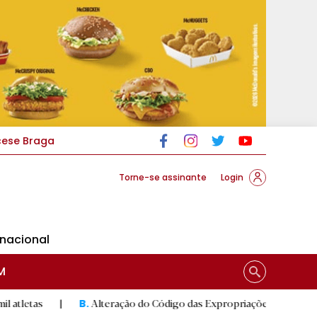
cese Braga
Torne-se assinante
Login
rnacional
M
|
Alteração do Código das Expropriações pode ajudar construçã
B.