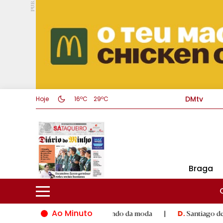
PUB.
DMtv
Hoje
16ºC
29ºC
Braga
Ao Minuto
nto e à inovação do mundo da moda
|
Santiago de Compostela i
D.