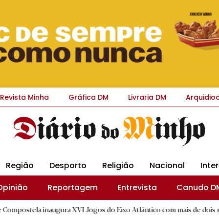
Revista Minha
Gráfica DM
Livraria DM
Arquidio
Região
Desporto
Religião
Nacional
Inte
Opinião
Reportagem
Entrevista
Canudo D
naugura XVI Jogos do Eixo Atlântico com mais de dois mil atletas