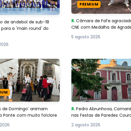
PREMIUM
R.
Câmara de Fafe agraciad
o de andebol de sub-18
CNE com Medalha de Agra
 para a 'main round' do
5 agosto 2026
2026
IUM
es de Domingo’ animam
R.
Pedro Abrunhosa, Camané 
a Ponte com muito folclore
nas Festas de Paredes Cour
 2026
2 agosto 2026