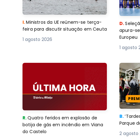
I.
Ministros da UE reúnem-se terça-
D.
Seleçã
feira para discutir situação em Ceuta
apura-se
Europeu
1 agosto 2026
1 agosto 
PREM
B.
‘Tard
R.
Quatro feridos em explosão de
Parque d
botija de gás em incêndio em Viana
do Castelo
2 agosto