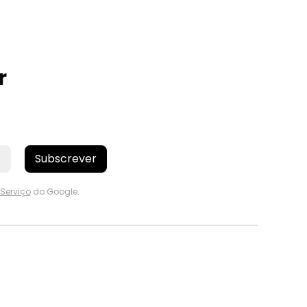
r
Subscrever
Serviço
do Google.