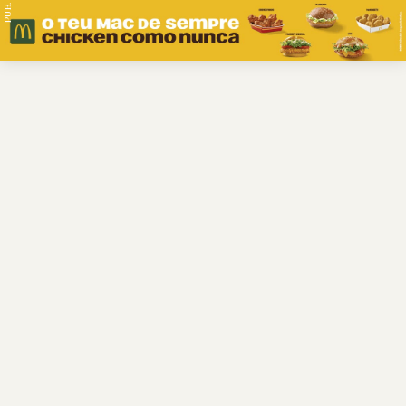
PUB.
Braga
Região
Desporto
Religião
Nacional
Internacional