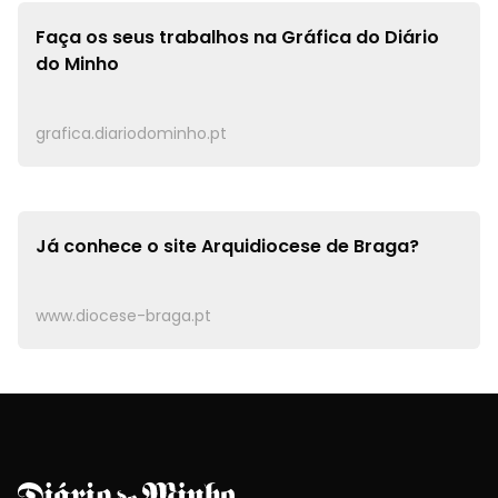
Faça os seus trabalhos na
Gráfica do Diário
do Minho
grafica.diariodominho.pt
Já conhece o site
Arquidiocese de Braga?
www.diocese-braga.pt