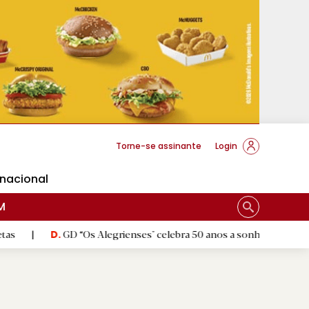
cese Braga
Torne-se assinante
Login
rnacional
M
GD “Os Alegrienses" celebra 50 anos a sonhar com «casa própria»
D.