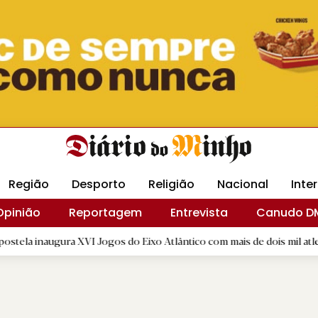
Revista Minha
Gráfica DM
Livraria DM
Arquidio
Região
Desporto
Religião
Nacional
Inte
Opinião
Reportagem
Entrevista
Canudo D
ura XVI Jogos do Eixo Atlântico com mais de dois mil atletas
|