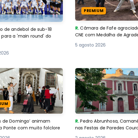
PREMIUM
R.
Câmara de Fafe agraciad
o de andebol de sub-18
CNE com Medalha de Agra
 para a 'main round' do
5 agosto 2026
2026
IUM
es de Domingo’ animam
R.
Pedro Abrunhosa, Camané 
a Ponte com muito folclore
nas Festas de Paredes Cour
 2026
2 agosto 2026