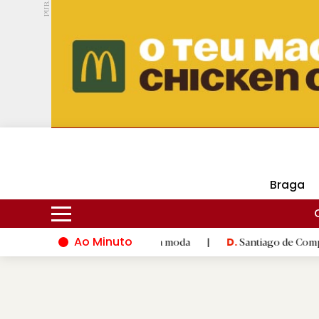
PUB.
DMtv
Hoje
18ºC
29ºC
Braga
Ao Minuto
e à inovação do mundo da moda
|
Santiago de Compostela inaug
D.