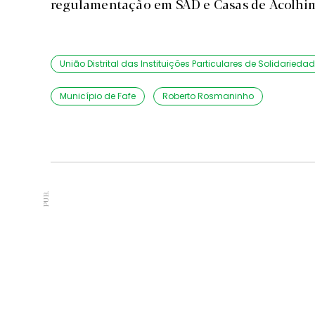
regulamentação em SAD e Casas de Acolhi
União Distrital das Instituições Particulares de Solidaried
Município de Fafe
Roberto Rosmaninho
PUB.