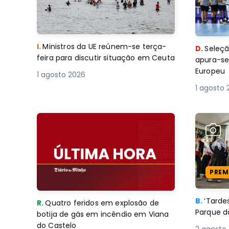
I.
Ministros da UE reúnem-se terça-
D.
Seleçã
feira para discutir situação em Ceuta
apura-se
Europeu
1 agosto 2026
1 agosto 
PREM
B.
‘Tard
R.
Quatro feridos em explosão de
Parque d
botija de gás em incêndio em Viana
do Castelo
2 agosto