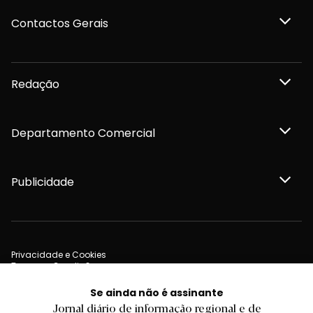
Contactos Gerais
Redação
Departamento Comercial
Publicidade
Privacidade e Cookies
Termos e Condições
Declaração de compromisso FSC®
Política de Confidencialidade
Se ainda não é assinante
Editar Cookies
Jornal diário de informação regional e de
for tomorrow by
LKCOM