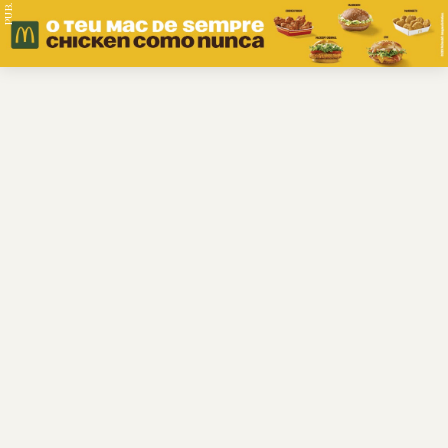
PUB.
Braga
Região
Desporto
Religião
Nacional
Internacional