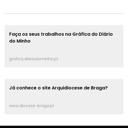
Faça os seus trabalhos na
Gráfica do Diário
do Minho
grafica.diariodominho.pt
Já conhece o site
Arquidiocese de Braga?
www.diocese-braga.pt