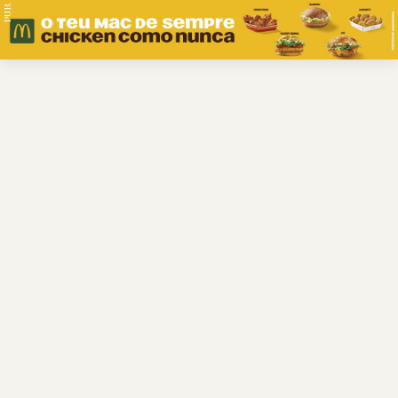
PUB.
Braga
Região
Desporto
Religião
Nacional
Internacional