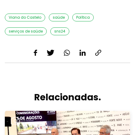
Viana do Castelo
saúde
Política
serviços de saúde
sns24
Relacionadas.