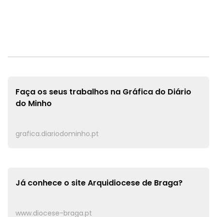
Faça os seus trabalhos na
Gráfica do Diário
do Minho
grafica.diariodominho.pt
Já conhece o site
Arquidiocese de Braga?
www.diocese-braga.pt