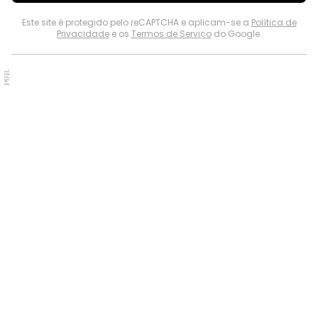
Este site é protegido pelo reCAPTCHA e aplicam-se a
Política de
Privacidade
e os
Termos de Serviço
do Google.
PUB.