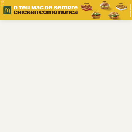
PUB.
Braga
Região
Desporto
Religião
Nacional
Internacional