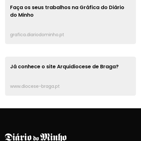
Faça os seus trabalhos na
Gráfica do Diário
do Minho
grafica.diariodominho.pt
Já conhece o site
Arquidiocese de Braga?
www.diocese-braga.pt