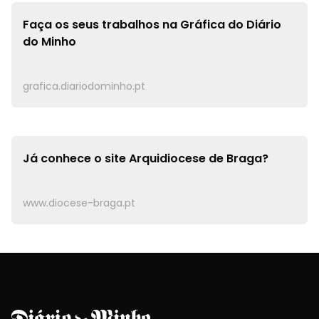
Faça os seus trabalhos na
Gráfica do Diário
do Minho
grafica.diariodominho.pt
Já conhece o site
Arquidiocese de Braga?
www.diocese-braga.pt