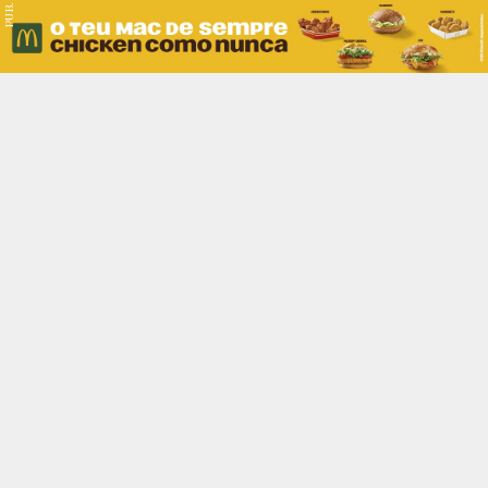
PUB.
Braga
Região
Desporto
Religião
Nacional
Internacional