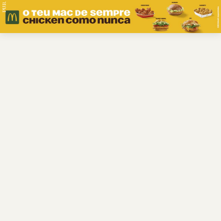
PUB.
Braga
Região
Desporto
Religião
Nacional
Internacional