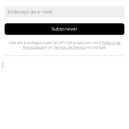
Subscrever
Este site é protegido pelo reCAPTCHA e aplicam-se a
Política de
Privacidade
e os
Termos de Serviço
do Google.
PUB.