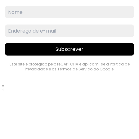
Subscrever
Este site é protegido pelo reCAPTCHA e aplicam-se a
Política de
Privacidade
e os
Termos de Serviço
do Google.
PUB.