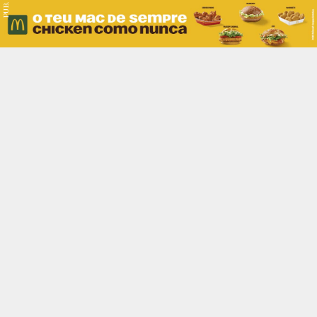
PUB.
Braga
Região
Desporto
Religião
Nacional
Internacional