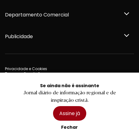
Departamento Comercial
Publicidade
Privacidade e Cookies
Termos e Condições
Declaração de compromisso FSC®
Política de Confidencialidade
Se ainda não é assinante
Editar Cookies
Jornal diário de informação regional e de
for tomorrow by
LKCOM
2026 Diário do Minho, Lda. © Todos os direitos reservados
inspiração cristã.
Assine já
Fechar