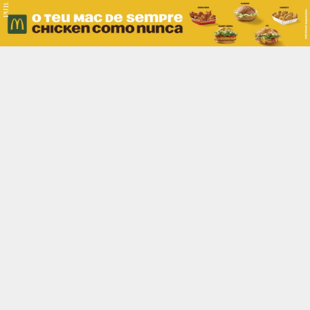
PUB.
Braga
Região
Desporto
Religião
Nacional
Internacional