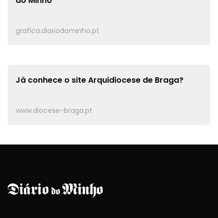
do Minho
grafica.diariodominho.pt
Já conhece o site
Arquidiocese de Braga?
www.diocese-braga.pt