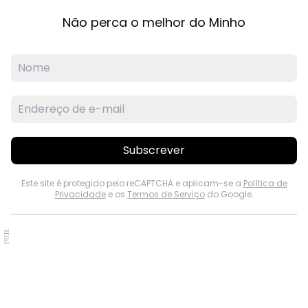
Não perca o melhor do Minho
Subscrever
Este site é protegido pelo reCAPTCHA e aplicam-se a
Política de
Privacidade
e os
Termos de Serviço
do Google.
PUB.