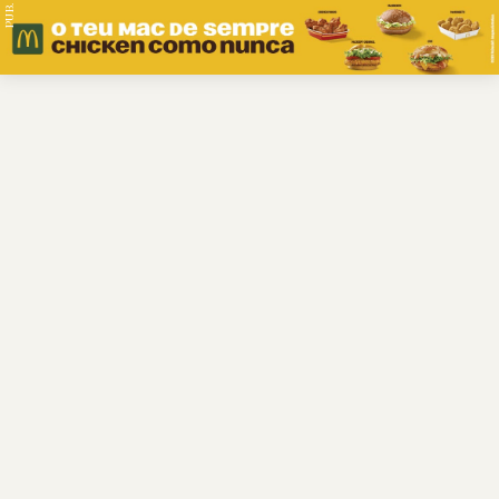
PUB.
Braga
Região
Desporto
Religião
Nacional
Internacional