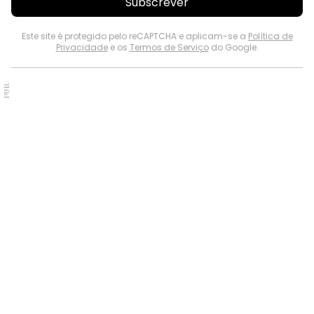
Subscrever
Este site é protegido pelo reCAPTCHA e aplicam-se a
Política de
Privacidade
e os
Termos de Serviço
do Google.
PUB.