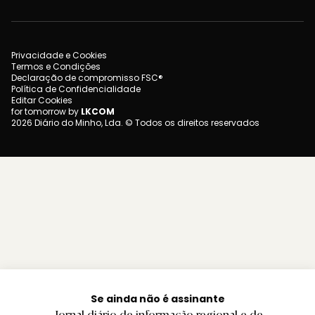
Privacidade e Cookies
Termos e Condições
Declaração de compromisso FSC®
Política de Confidencialidade
Editar Cookies
for tomorrow by
LKCOM
2026 Diário do Minho, Lda. © Todos os direitos reservados
Se ainda não é assinante
Jornal diário de informação regional e de