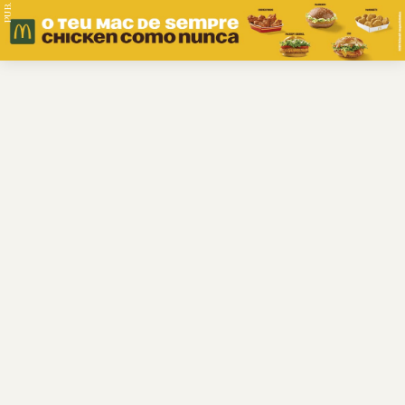
PUB.
Braga
Região
Desporto
Religião
Nacional
Internacional