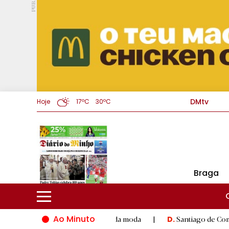
PUB.
DMtv
Hoje
17ºC
30ºC
Braga
Ao Minuto
o e à inovação do mundo da moda
|
Santiago de Compostela in
D.