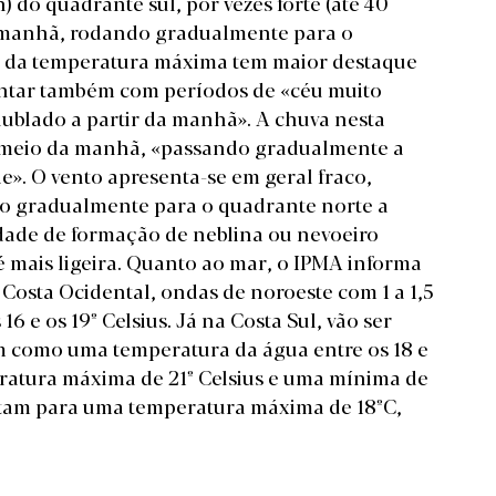
 do quadrante sul, por vezes forte (até 40
da manhã, rodando gradualmente para o
ida da temperatura máxima tem maior destaque
 contar também com períodos de «céu muito
blado a partir da manhã». A chuva nesta
do meio da manhã, «passando gradualmente a
de». O vento apresenta-se em geral fraco,
o gradualmente para o quadrante norte a
lidade de formação de neblina ou nevoeiro
 mais ligeira. Quanto ao mar, o IPMA informa
Costa Ocidental, ondas de noroeste com 1 a 1,5
 e os 19º Celsius. Já na Costa Sul, vão ser
im como uma temperatura da água entre os 18 e
eratura máxima de 21º Celsius e uma mínima de
ontam para uma temperatura máxima de 18ºC,