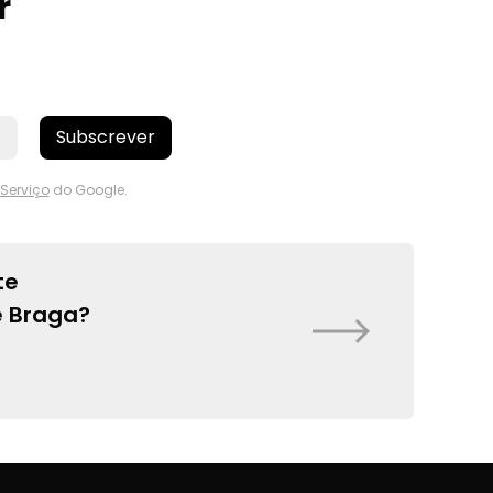
r
Subscrever
Serviço
do Google.
te
e Braga?