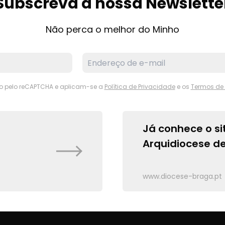
Subscreva a nossa Newslette
Não perca o melhor do Minho
ido pelo reCAPTCHA e aplicam-se a
Política de Privacidade
e os
Termos de 
Já conhece o si
Arquidiocese d
www.diocese-braga.pt