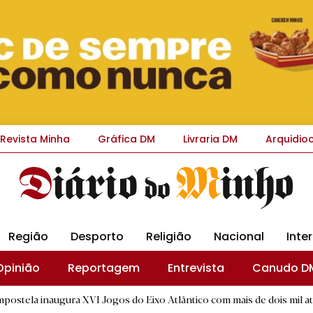
Revista Minha
Gráfica DM
Livraria DM
Arquidio
Região
Desporto
Religião
Nacional
Inte
Opinião
Reportagem
Entrevista
Canudo D
augura XVI Jogos do Eixo Atlântico com mais de dois mil atletas
|