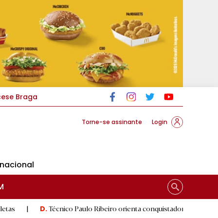
cese Braga
Torne-se assinante
Login
rnacional
M
Técnico Paulo Ribeiro orienta conquistadoras
|
Luís Fe
D.
D.