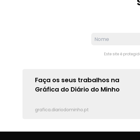
Este site é proteg
Faça os seus trabalhos na
Gráfica do Diário do Minho
grafica.diariodominho.pt