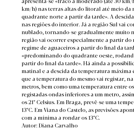
apresenta-se «fraco a moderado (até 30 km/h)
km/h) nas terras altas do litoral até meio 
quadrante norte a partir da tarde». A desc
nas regiões do interior. Já a região Sul vai
nublado, tornando-se gradualmente muito nu
região vai ocorrer especialmente a partir 
regime de aguaceiros a partir do final da tar
«predominando do quadrante oeste, rodand
partir do final da tarde». Há ainda a possibi
matinal e a descida da temperatura máxima é
que a temperatura do mesmo vai registar, na 
metros, bem como uma temperatura entre os 16
registadas ondas inferiores a um metro, ass
os 21º Celsius. Em Braga, prevê-se uma temp
13ºC. Em Viana do Castelo, as previsões ap
com a mínima a rondar os 13ºC.
Autor: Diana Carvalho