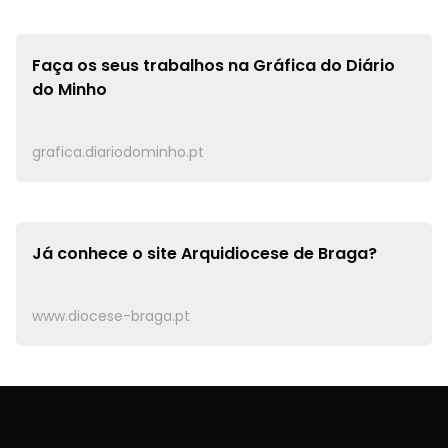
Faça os seus trabalhos na
Gráfica do Diário
do Minho
grafica.diariodominho.pt
Já conhece o site
Arquidiocese de Braga?
www.diocese-braga.pt