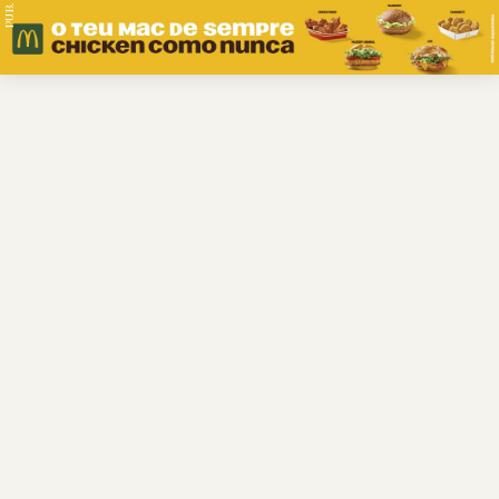
PUB.
Braga
Região
Desporto
Religião
Nacional
Internacional