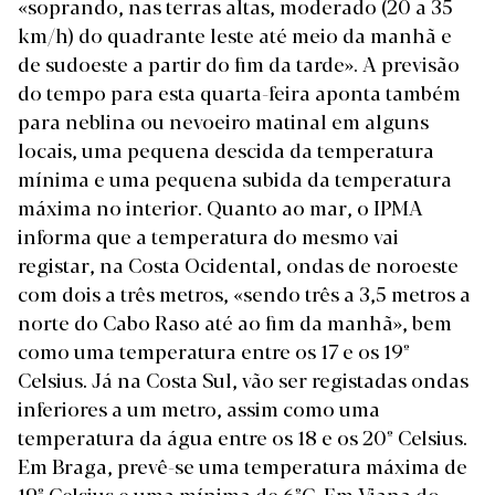
«soprando, nas terras altas, moderado (20 a 35
km/h) do quadrante leste até meio da manhã e
de sudoeste a partir do fim da tarde». A previsão
do tempo para esta quarta-feira aponta também
para neblina ou nevoeiro matinal em alguns
locais, uma pequena descida da temperatura
mínima e uma pequena subida da temperatura
máxima no interior. Quanto ao mar, o IPMA
informa que a temperatura do mesmo vai
registar, na Costa Ocidental, ondas de noroeste
com dois a três metros, «sendo três a 3,5 metros a
norte do Cabo Raso até ao fim da manhã», bem
como uma temperatura entre os 17 e os 19º
Celsius. Já na Costa Sul, vão ser registadas ondas
inferiores a um metro, assim como uma
temperatura da água entre os 18 e os 20º Celsius.
Em Braga, prevê-se uma temperatura máxima de
19º Celsius e uma mínima de 6ºC. Em Viana do