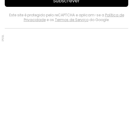
Subscrever
Este site é protegido pelo reCAPTCHA e aplicam-se a
Política de
Privacidade
e os
Termos de Serviço
do Google.
PUB.