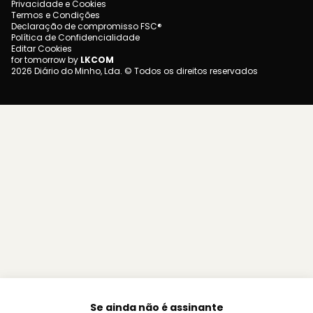
Privacidade e Cookies
Termos e Condições
Declaração de compromisso FSC®
Política de Confidencialidade
Editar Cookies
for tomorrow by
LKCOM
2026 Diário do Minho, Lda. © Todos os direitos reservados
Se ainda não é assinante