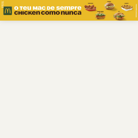
PUB.
Braga
Região
Desporto
Religião
Nacional
Internacional