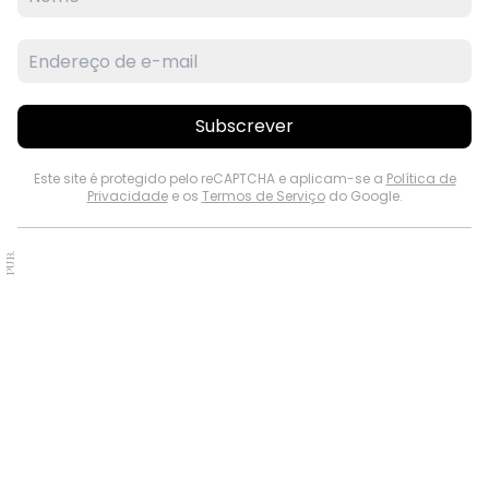
Subscrever
Este site é protegido pelo reCAPTCHA e aplicam-se a
Política de
Privacidade
e os
Termos de Serviço
do Google.
PUB.