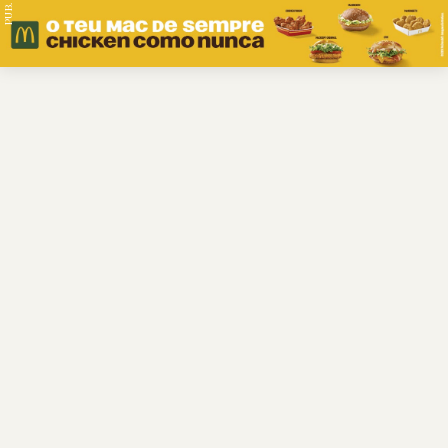
PUB.
Braga
Região
Desporto
Religião
Nacional
Internacional