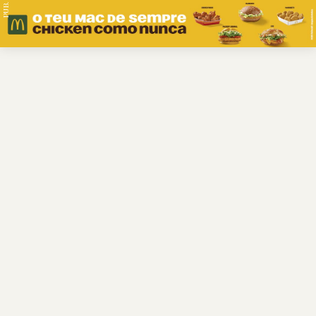
PUB.
Braga
Região
Desporto
Religião
Nacional
Internacional