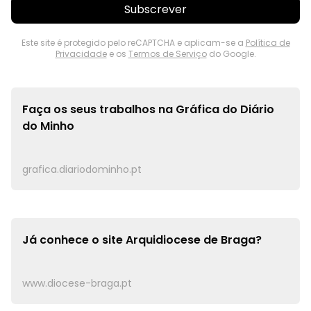
Subscrever
Este site é protegido pelo reCAPTCHA e aplicam-se a
Política de
Privacidade
e os
Termos de Serviço
do Google.
Faça os seus trabalhos na
Gráfica do Diário
do Minho
grafica.diariodominho.pt
Já conhece o site
Arquidiocese de Braga?
www.diocese-braga.pt