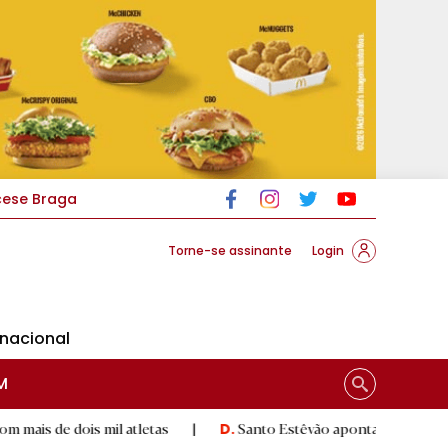
cese Braga
Torne-se assinante
Login
rnacional
M
ois mil atletas
|
Santo Estêvão aponta aos lugares cimeiros
D.