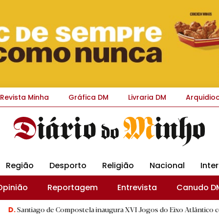
Revista Minha
Gráfica DM
Livraria DM
Arquidio
Região
Desporto
Religião
Nacional
Inte
Opinião
Reportagem
Entrevista
Canudo D
go de Compostela inaugura XVI Jogos do Eixo Atlântico com mais de d