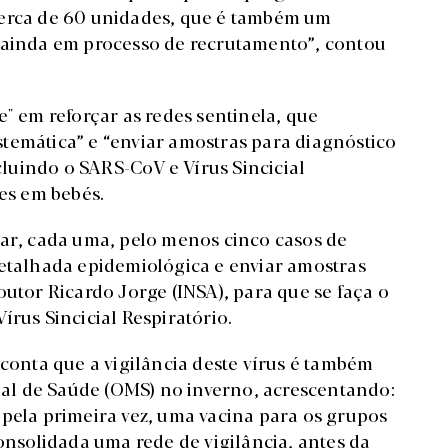
cerca de 60 unidades, que é também um
s ainda em processo de recrutamento”, contou
e" em reforçar as redes sentinela, que
temática” e “enviar amostras para diagnóstico
ncluindo o SARS-CoV e Vírus Sincicial
tes em bebés.
car, cada uma, pelo menos cinco casos de
detalhada epidemiológica e enviar amostras
outor Ricardo Jorge (INSA), para que se faça o
írus Sincicial Respiratório.
 conta que a vigilância deste vírus é também
al de Saúde (OMS) no inverno, acrescentando:
 pela primeira vez, uma vacina para os grupos
consolidada uma rede de vigilância, antes da