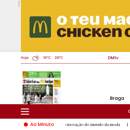
PUB.
DMtv
Hoje
16ºC
28ºC
Braga
Ao Minuto
o dá palco ao talento e à inovação do mundo da moda
|
Santia
D.