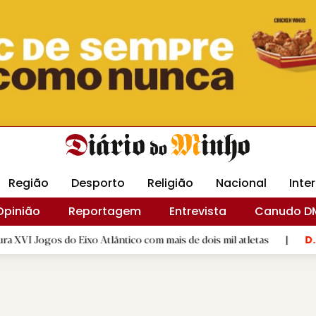
Revista Minha
Gráfica DM
Livraria DM
Arquidio
Região
Desporto
Religião
Nacional
Inte
Opinião
Reportagem
Entrevista
Canudo D
 Eixo Atlântico com mais de dois mil atletas
|
Flor Deniz Ru
D.