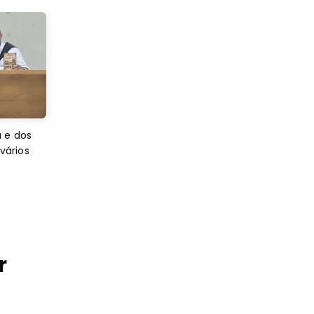
 e dos
 vários
r