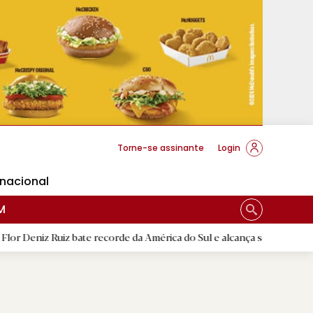
cese Braga
Torne-se assinante
Login
rnacional
M
iz bate recorde da América do Sul e alcança segunda melhor marca mu