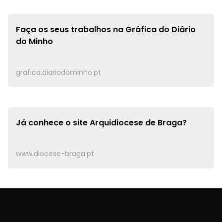
Faça os seus trabalhos na
Gráfica do Diário
do Minho
grafica.diariodominho.pt
Já conhece o site
Arquidiocese de Braga?
www.diocese-braga.pt