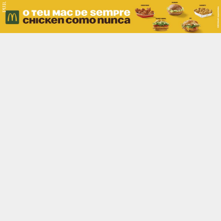
PUB.
Braga
Região
Desporto
Religião
Nacional
Internacional