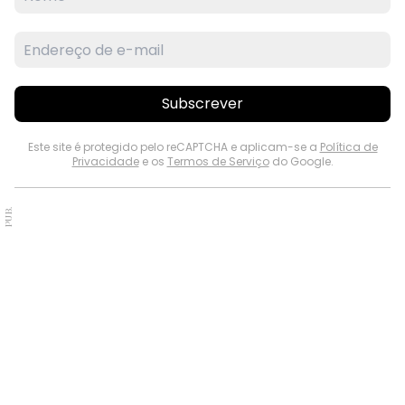
Subscrever
Este site é protegido pelo reCAPTCHA e aplicam-se a
Política de
Privacidade
e os
Termos de Serviço
do Google.
PUB.