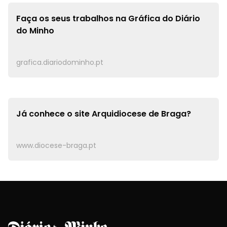
Faça os seus trabalhos na
Gráfica do Diário
do Minho
grafica.diariodominho.pt
Já conhece o site
Arquidiocese de Braga?
www.diocese-braga.pt