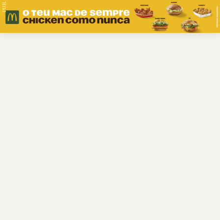
PUB.
Braga
Região
Desporto
Religião
Nacional
Internacional