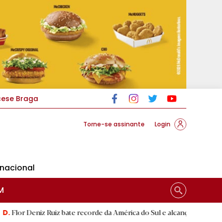
cese Braga
Torne-se assinante
Login
rnacional
M
z Ruiz bate recorde da América do Sul e alcança segunda melhor marc