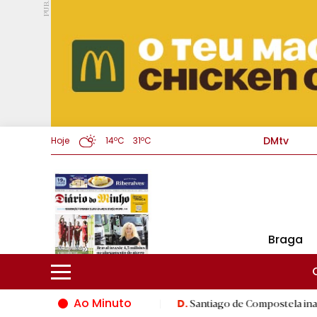
PUB.
DMtv
Hoje
14ºC
31ºC
Braga
Ao Minuto
 do mundo da moda
|
Santiago de Compostela inaugura XVI Jogo
D.