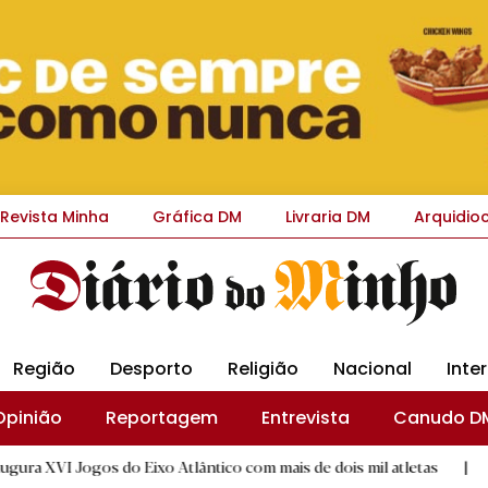
Revista Minha
Gráfica DM
Livraria DM
Arquidio
Região
Desporto
Religião
Nacional
Inte
Opinião
Reportagem
Entrevista
Canudo D
s do Eixo Atlântico com mais de dois mil atletas
|
Flor Deni
D.