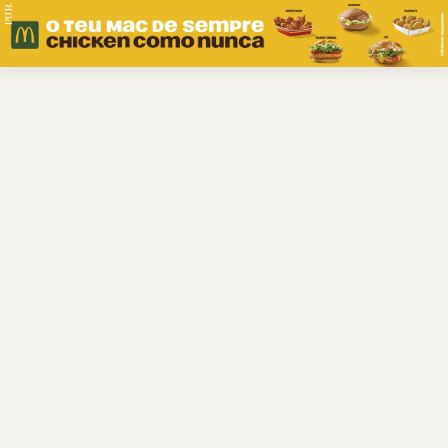
PUB.
Braga
Região
Desporto
Religião
Nacional
Internacional