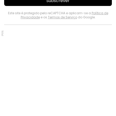
Subscrever
Este site é protegido pelo reCAPTCHA e aplicam-se a
Política de
Privacidade
e os
Termos de Serviço
do Google.
PUB.