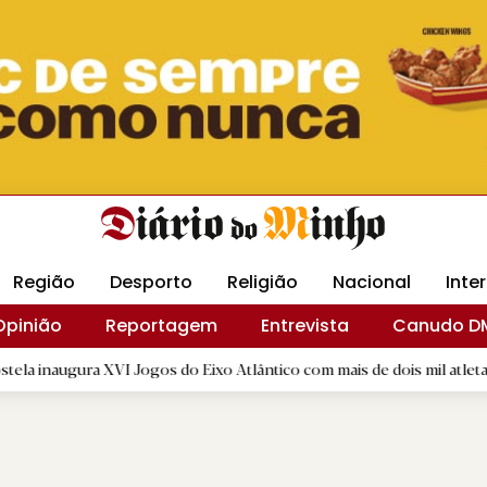
Revista Minha
Gráfica DM
Livraria DM
Arquidio
Região
Desporto
Religião
Nacional
Inte
Opinião
Reportagem
Entrevista
Canudo D
a XVI Jogos do Eixo Atlântico com mais de dois mil atletas
|
R.