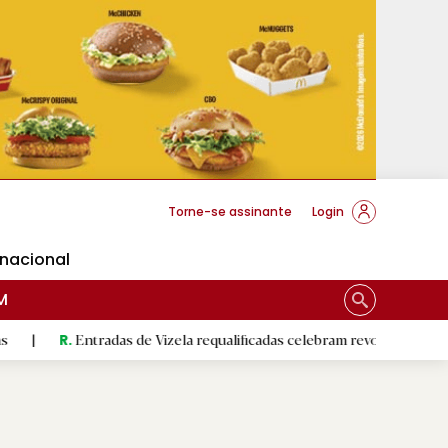
cese Braga
Torne-se assinante
Login
rnacional
M
Entradas de Vizela requalificadas celebram revolução do 5 de Agosto