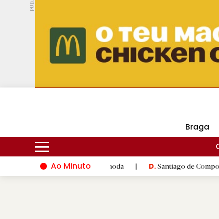
PUB.
DMtv
Hoje
16ºC
30ºC
Braga
Ao Minuto
à inovação do mundo da moda
|
Santiago de Compostela inaugur
D.