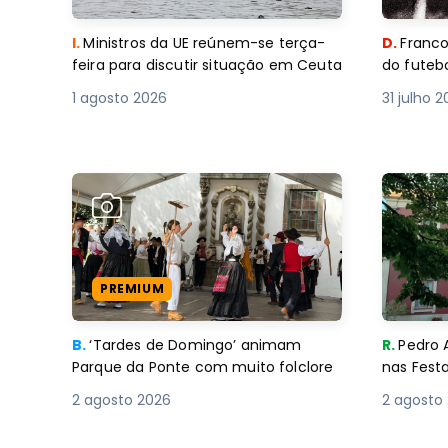
I.
Ministros da UE reúnem-se terça-
D.
Franco
feira para discutir situação em Ceuta
do futebo
1 agosto 2026
31 julho 
PREMIUM
B.
‘Tardes de Domingo’ animam
R.
Pedro 
Parque da Ponte com muito folclore
nas Fest
2 agosto 2026
2 agosto