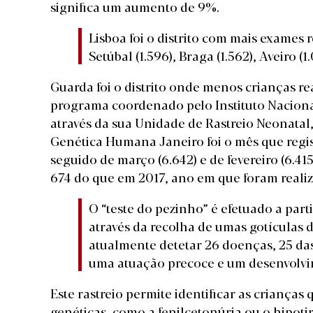
significa um aumento de 9%.
Lisboa foi o distrito com mais exames r
Setúbal (1.596), Braga (1.562), Aveiro (1.
Guarda foi o distrito onde menos crianças re
programa coordenado pelo Instituto Naciona
através da sua Unidade de Rastreio Neonata
Genética Humana Janeiro foi o mês que regis
seguido de março (6.642) e de fevereiro (6.4
674 do que em 2017, ano em que foram realiz
O “teste do pezinho” é efetuado a part
através da recolha de umas gotículas 
atualmente detetar 26 doenças, 25 das
uma atuação precoce e um desenvolvim
Este rastreio permite identificar as criança
genéticas, como a fenilcetonúria ou o hipot