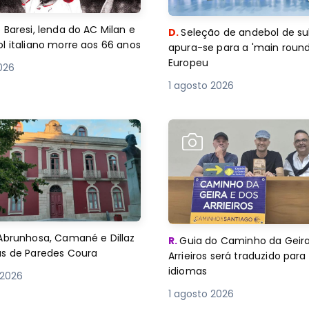
 Baresi, lenda do AC Milan e
D.
Seleção de andebol de su
l italiano morre aos 66 anos
apura-se para a 'main round
Europeu
2026
1 agosto 2026
Abrunhosa, Camané e Dillaz
R.
Guia do Caminho da Geira
as de Paredes Coura
Arrieiros será traduzido para
idiomas
 2026
1 agosto 2026