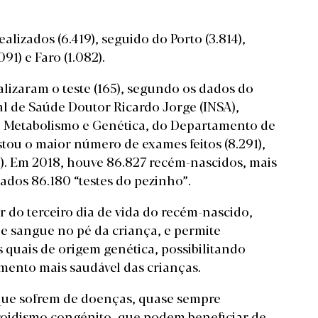
ealizados (6.419), seguido do Porto (3.814),
091) e Faro (1.082).
alizaram o teste (165), segundo os dados do
l de Saúde Doutor Ricardo Jorge (INSA),
l, Metabolismo e Genética, do Departamento de
tou o maior número de exames feitos (8.291),
15). Em 2018, houve 86.827 recém-nascidos, mais
ados 86.180 “testes do pezinho”.
ir do terceiro dia de vida do recém-nascido,
de sangue no pé da criança, e permite
 quais de origem genética, possibilitando
ento mais saudável das crianças.
s que sofrem de doenças, quase sempre
iroidismo congénito, que podem beneficiar de