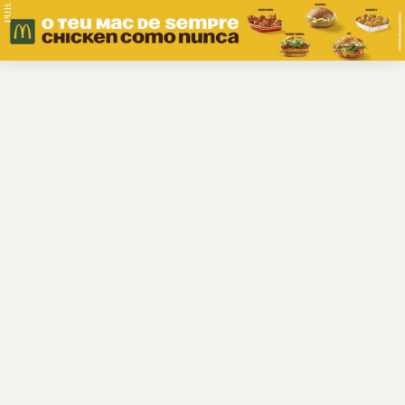
PUB.
Braga
Região
Desporto
Religião
Nacional
Internacional