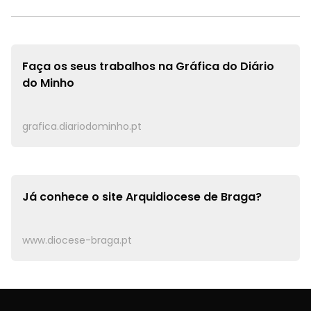
Faça os seus trabalhos na
Gráfica do Diário
do Minho
grafica.diariodominho.pt
Já conhece o site
Arquidiocese de Braga?
www.diocese-braga.pt