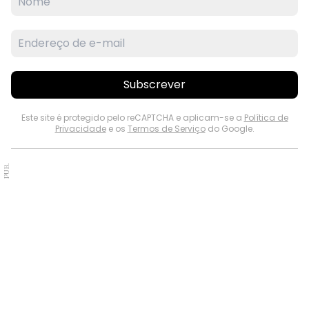
Subscrever
Este site é protegido pelo reCAPTCHA e aplicam-se a
Política de
Privacidade
e os
Termos de Serviço
do Google.
PUB.