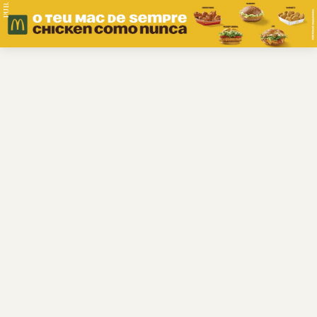
PUB.
Braga
Região
Desporto
Religião
Nacional
Internacional