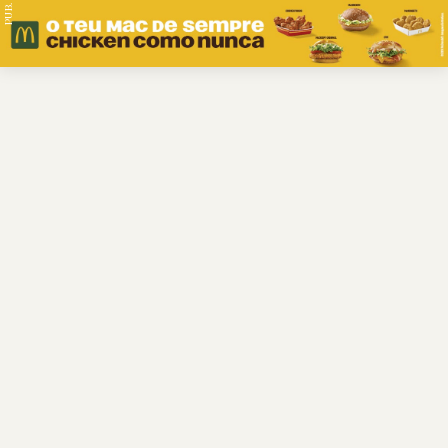
PUB.
Braga
Região
Desporto
Religião
Nacional
Internacional