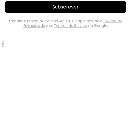
Subscrever
Este site é protegido pelo reCAPTCHA e aplicam-se a
Política de
Privacidade
e os
Termos de Serviço
do Google.
PUB.