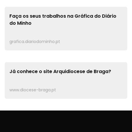
Faça os seus trabalhos na
Gráfica do Diário
do Minho
grafica.diariodominho.pt
Já conhece o site
Arquidiocese de Braga?
www.diocese-braga.pt