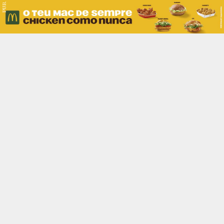
PUB.
Braga
Região
Desporto
Religião
Nacional
Internacional