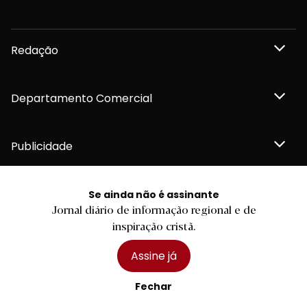
Redação
Departamento Comercial
Publicidade
Se ainda não é assinante
Jornal diário de informação regional e de
Privacidade e Cookies
inspiração cristã.
Termos e Condições
Declaração de compromisso FSC®
Política de Confidencialidade
Assine já
Editar Cookies
for tomorrow by
LKCOM
2026 Diário do Minho, Lda. © Todos os direitos reservados
Fechar