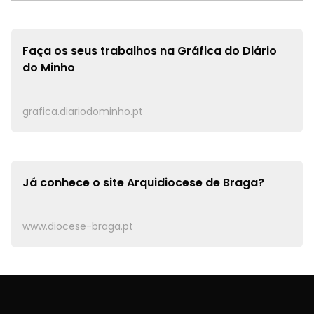
Faça os seus trabalhos na
Gráfica do Diário
do Minho
grafica.diariodominho.pt
Já conhece o site
Arquidiocese de Braga?
www.diocese-braga.pt