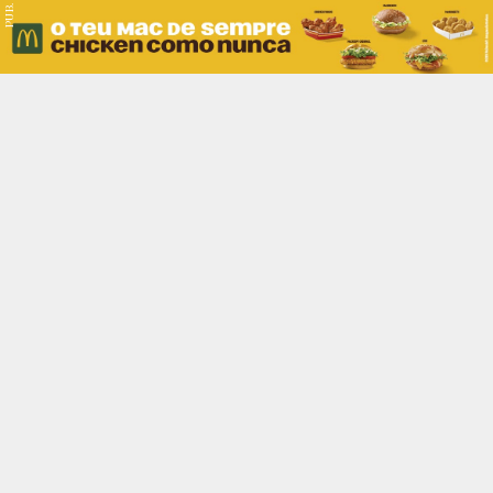
PUB.
Braga
Região
Desporto
Religião
Nacional
Internacional