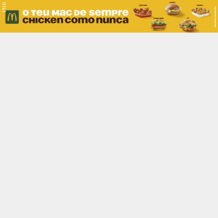
PUB.
Braga
Região
Desporto
Religião
Nacional
Internacional