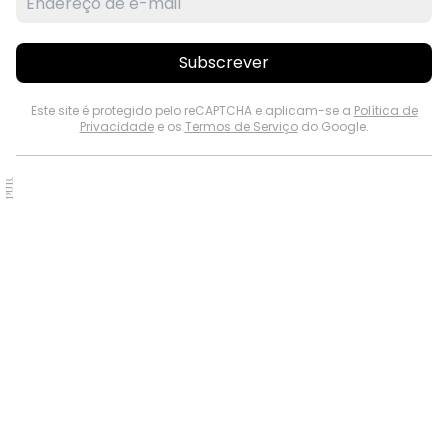
Subscrever
Este site é protegido pelo reCAPTCHA e aplicam-se a
Política de
Privacidade
e os
Termos de Serviço
do Google.
PUB.