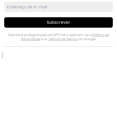
Subscrever
Este site é protegido pelo reCAPTCHA e aplicam-se a
Política de
Privacidade
e os
Termos de Serviço
do Google.
PUB.