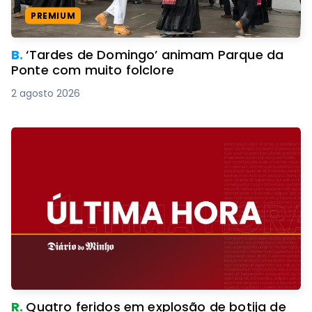
PREMIUM
B.
‘Tardes de Domingo’ animam Parque da
Ponte com muito folclore
2 agosto 2026
R.
Quatro feridos em explosão de botija de