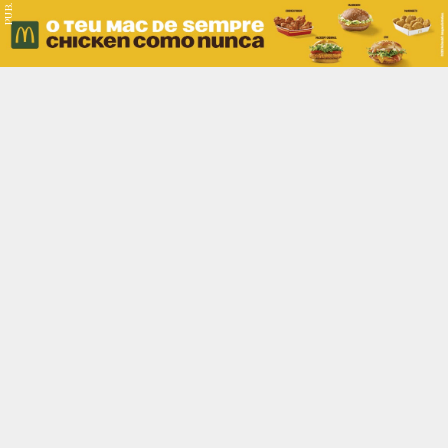
PUB.
Braga
Região
Desporto
Religião
Nacional
Internacional