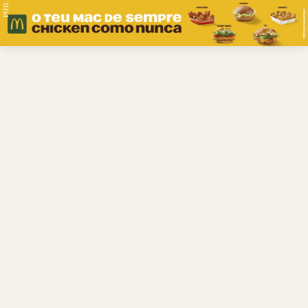
PUB.
Braga
Região
Desporto
Religião
Nacional
Internacional