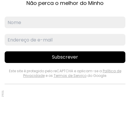
Não perca o melhor do Minho
Subscrever
Este site é protegido pelo reCAPTCHA e aplicam-se a
Política de
Privacidade
e os
Termos de Serviço
do Google.
PUB.