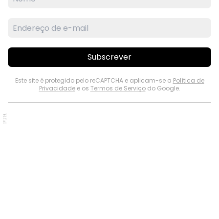
Subscrever
Este site é protegido pelo reCAPTCHA e aplicam-se a
Política de
Privacidade
e os
Termos de Serviço
do Google.
PUB.