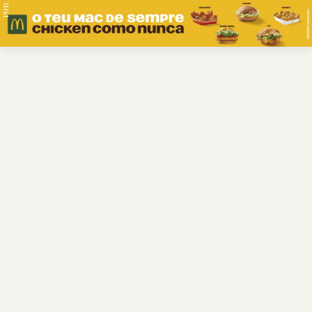
PUB.
Braga
Região
Desporto
Religião
Nacional
Internacional