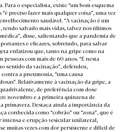
. Para o especialista, existe “um bom esquema
 “é preciso fazer mais qualquer coisa”, uma vez
 envelhecimento saudável. “A vacinação é um
, tendo salvado mais vidas, talvez nos últimos
médica”, disse, salientando que a pandemia de
portantes e eficazes, sobretudo, para salvar
geta enfatizou que, tanto na gripe como na
m pessoas com mais de 60 anos. “É nesta
no sentido da vacinação”, defendeu,
a contra a pneumonia, “uma causa
osas”. Relativamente à vacinação da gripe, a
uadrivalente, de preferência com dose
tre novembro e a primeira quinzena de
a primavera. Destaca ainda a importância da
ença conhecida como “cobrão” ou “zona”, que é
intensa e erupção vesicular unilateral,
e muitas vezes com dor persistente e difícil de