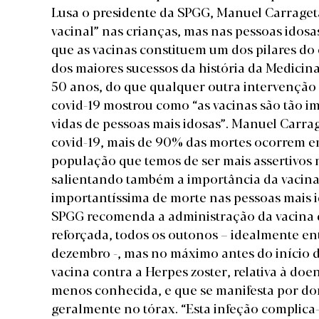
Lusa o presidente da SPGG, Manuel Carrageta
vacinal” nas crianças, mas nas pessoas idosas
que as vacinas constituem um dos pilares do
dos maiores sucessos da história da Medicina
50 anos, do que qualquer outra intervenção 
covid-19 mostrou como “as vacinas são tão im
vidas de pessoas mais idosas”. Manuel Carra
covid-19, mais de 90% das mortes ocorrem e
população que temos de ser mais assertivos 
salientando também a importância da vacin
importantíssima de morte nas pessoas mais id
SPGG recomenda a administração da vacina q
reforçada, todos os outonos – idealmente en
dezembro -, mas no máximo antes do início d
vacina contra a Herpes zoster, relativa à do
menos conhecida, e que se manifesta por dor 
geralmente no tórax. “Esta infeção complica-s