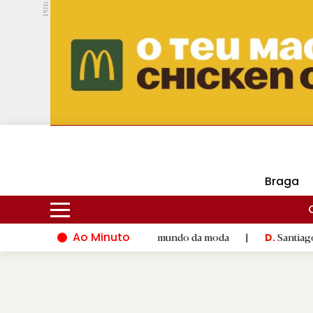
PUB.
DMtv
Hoje
16ºC
29ºC
Braga
Ao Minuto
 talento e à inovação do mundo da moda
|
Santiago de Compost
D.