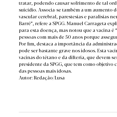
tratar, podendo causar sofrimento de tal or
suicídio. Associa-se também a um aumento do
vascular cerebral, parestesias e paralisias n
Barré”, refere a SPGG. Manuel Carrageta exp
para esta doença, mas notou que a vacina é “
pessoas com mais de 50 anos porque assegur
Por fim, destaca a importância da administr
pode ser bastante grave nos idosos. Esta va
vacinas do tétano e da difteria, que devem s
presidente da SPGG, que tem como objetivo c
das pessoas mais idosas.
Autor: Redação/Lusa