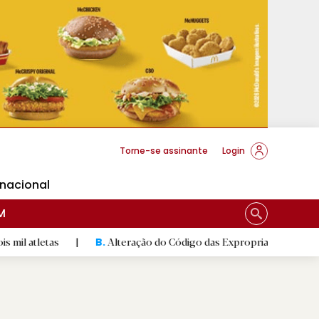
cese Braga
Torne-se assinante
Login
rnacional
M
s
|
Alteração do Código das Expropriações pode ajudar const
B.