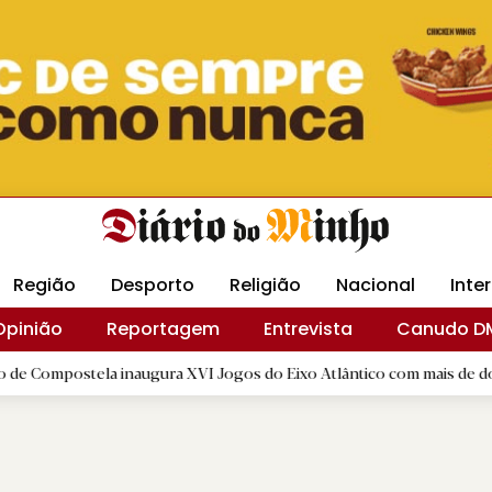
Revista Minha
Gráfica DM
Livraria DM
Arquidio
Região
Desporto
Religião
Nacional
Inte
Opinião
Reportagem
Entrevista
Canudo D
ela inaugura XVI Jogos do Eixo Atlântico com mais de dois mil atleta