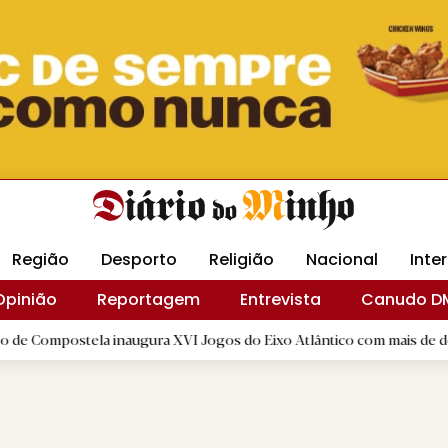
Revista Minha
Gráfica DM
Livraria DM
Arquidio
Região
Desporto
Religião
Nacional
Inte
Opinião
Reportagem
Entrevista
Canudo D
ela inaugura XVI Jogos do Eixo Atlântico com mais de dois mil atleta