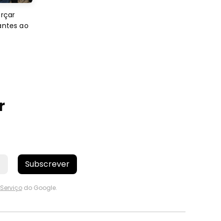
orçar
antes ao
r
Subscrever
Serviço
do Google.