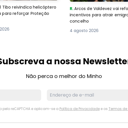
 Tibo reivindica helicóptero
R.
Arcos de Valdevez vai ref
 para reforçar Proteção
incentivos para atrair emigr
concelho
 2026
4 agosto 2026
Subscreva a nossa Newslette
Não perca o melhor do Minho
ido pelo reCAPTCHA e aplicam-se a
Política de Privacidade
e os
Termos de 