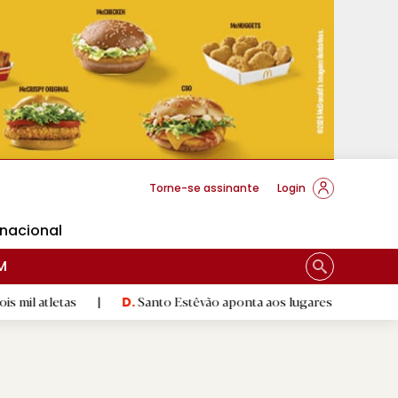
cese Braga
Torne-se assinante
Login
rnacional
M
s
|
Santo Estêvão aponta aos lugares cimeiros da Honra
|
D.