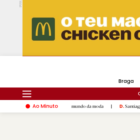
PUB.
DMtv
Hoje
16ºC
28ºC
Braga
Ao Minuto
talento e à inovação do mundo da moda
|
Santiago de Compost
D.