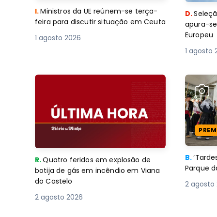
I.
Ministros da UE reúnem-se terça-
D.
Seleçã
feira para discutir situação em Ceuta
apura-se
Europeu
1 agosto 2026
1 agosto 
PREM
B.
‘Tard
R.
Quatro feridos em explosão de
Parque d
botija de gás em incêndio em Viana
do Castelo
2 agosto
2 agosto 2026