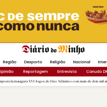
Revista Minha
Gráfica DM
Livraria DM
Arquidio
Região
Desporto
Religião
Nacional
Inte
Opinião
Reportagem
Entrevista
Canudo D
ura XVI Jogos do Eixo Atlântico com mais de dois mil atletas
|