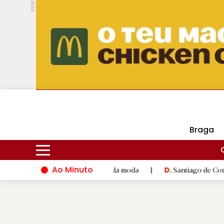
PUB.
DMtv
Hoje
18ºC
29ºC
Braga
Ao Minuto
e à inovação do mundo da moda
|
Santiago de Compostela inaug
D.