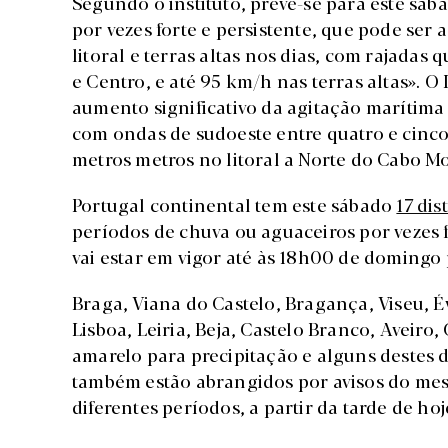
Segundo o instituto, prevê-se para este sá
por vezes forte e persistente, que pode ser
litoral e terras altas nos dias, com rajadas
e Centro, e até 95 km/h nas terras altas». 
aumento significativo da agitação marítima n
com ondas de sudoeste entre quatro e cinco
metros metros no litoral a Norte do Cabo 
Portugal continental tem este sábado
17 dis
períodos de chuva ou aguaceiros por vezes 
vai estar em vigor até às 18h00 de domingo p
Braga, Viana do Castelo, Bragança, Viseu, Év
Lisboa, Leiria, Beja, Castelo Branco, Aveiro
amarelo para precipitação e alguns destes dis
também estão abrangidos por avisos do mesm
diferentes períodos, a partir da tarde de ho