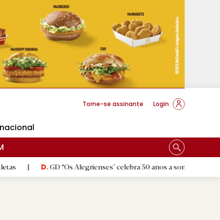
cese Braga
Torne-se assinante
Login
rnacional
M
GD “Os Alegrienses" celebra 50 anos a sonhar com «casa própria»
D.