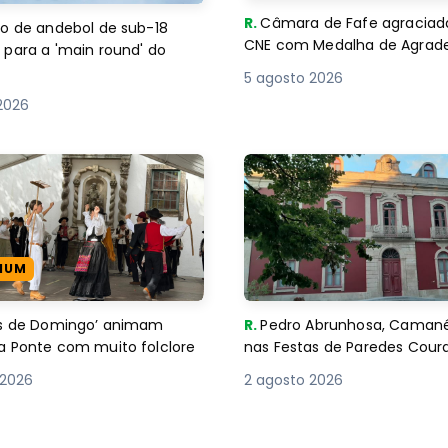
R.
Câmara de Fafe agraciad
o de andebol de sub-18
CNE com Medalha de Agra
 para a 'main round' do
5 agosto 2026
2026
IUM
es de Domingo’ animam
R.
Pedro Abrunhosa, Camané 
a Ponte com muito folclore
nas Festas de Paredes Cour
 2026
2 agosto 2026