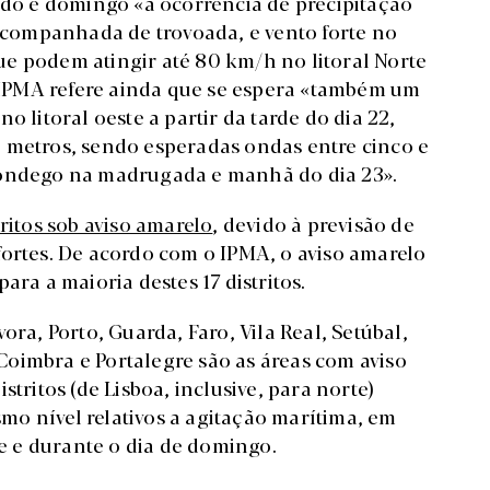
bado e domingo «a ocorrência de precipitação
 acompanhada de trovoada, e vento forte no
 que podem atingir até 80 km/h no litoral Norte
O IPMA refere ainda que se espera «também um
o litoral oeste a partir da tarde do dia 22,
 metros, sendo esperadas ondas entre cinco e
Mondego na madrugada e manhã do dia 23».
tritos sob aviso amarelo
, devido à previsão de
fortes. De acordo com o IPMA, o aviso amarelo
ara a maioria destes 17 distritos.
ora, Porto, Guarda, Faro, Vila Real, Setúbal,
, Coimbra e Portalegre são as áreas com aviso
tritos (de Lisboa, inclusive, para norte)
o nível relativos a agitação marítima, em
je e durante o dia de domingo.