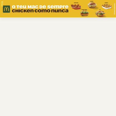
PUB.
Braga
Região
Desporto
Religião
Nacional
Internacional