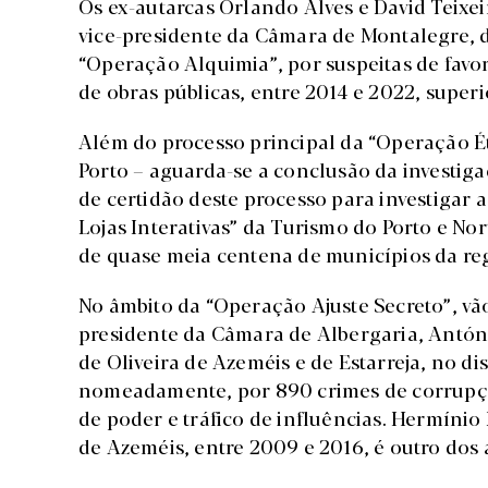
Os ex-autarcas Orlando Alves e David Teixei
vice-presidente da Câmara de Montalegre, di
“Operação Alquimia”, por suspeitas de favo
de obras públicas, entre 2014 e 2022, superi
Além do processo principal da “Operação É
Porto – aguarda-se a conclusão da investig
de certidão deste processo para investigar a
Lojas Interativas” da Turismo do Porto e Nor
de quase meia centena de municípios da reg
No âmbito da “Operação Ajuste Secreto”, vã
presidente da Câmara de Albergaria, Antóni
de Oliveira de Azeméis e de Estarreja, no di
nomeadamente, por 890 crimes de corrupção
de poder e tráfico de influências. Hermínio 
de Azeméis, entre 2009 e 2016, é outro dos 