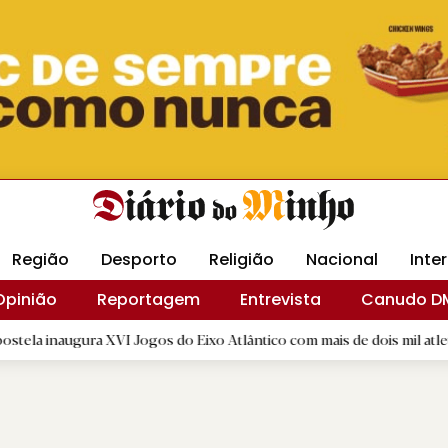
Revista Minha
Gráfica DM
Livraria DM
Arquidio
Região
Desporto
Religião
Nacional
Inte
Opinião
Reportagem
Entrevista
Canudo D
ra XVI Jogos do Eixo Atlântico com mais de dois mil atletas
|
R