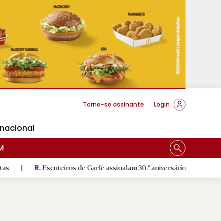
cese Braga
Torne-se assinante
Login
rnacional
M
Escuteiros de Garfe assinalam 30.º aniversário em setembro
|
.
R