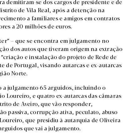
ra demitiram-se dos cargos de presidente e de
strito de Vila Real, após a detenção na
recimento a familiares e amigos em contratos
ores a 20 milhões de euros.
ter” – que se encontra em julgamento no
ação dos autos que tiveram origem na extração
 “criação e instalação do projeto de Rede de
te de Portugal, visando autarcas e ex-autarcas
ião Norte.
o a julgamento 65 arguidos, incluindo o
o Loureiro, e quatro ex-autarcas das câmaras
strito de Aveiro, que vão responder,
 passiva, corrupção ativa, peculato, abuso
Loureiro, que presidiu à autarquia de Oliveira
arguidos que vai a julgamento.