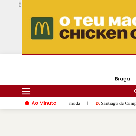
PUB.
DMtv
Hoje
17ºC
25ºC
Braga
Ao Minuto
 à inovação do mundo da moda
|
Santiago de Compostela inaugu
D.