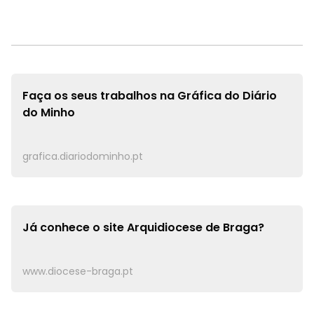
Faça os seus trabalhos na
Gráfica do Diário
do Minho
grafica.diariodominho.pt
Já conhece o site
Arquidiocese de Braga?
www.diocese-braga.pt