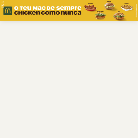
PUB.
Braga
Região
Desporto
Religião
Nacional
Internacional