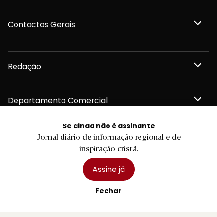
Contactos Gerais
Redação
Departamento Comercial
Se ainda não é assinante
Publicidade
Jornal diário de informação regional e de
inspiração cristã.
Assine já
Privacidade e Cookies
Fechar
Termos e Condições
Declaração de compromisso FSC®
Política de Confidencialidade
Editar Cookies