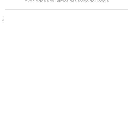
Privacidade
e os
Termos de Serviço
do Google.
PUB.