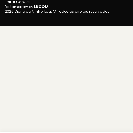
Editar Cookies
for tomorrow by
LKCOM
2026 Diário do Minho, Lda. © Todos os direitos reservados