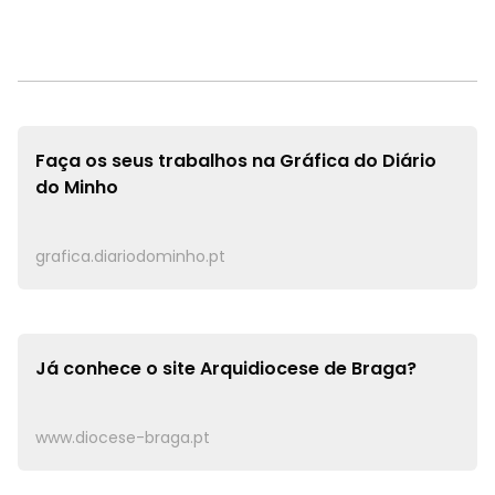
Faça os seus trabalhos na
Gráfica do Diário
do Minho
grafica.diariodominho.pt
Já conhece o site
Arquidiocese de Braga?
www.diocese-braga.pt