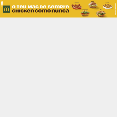
PUB.
Braga
Região
Desporto
Religião
Nacional
Internacional